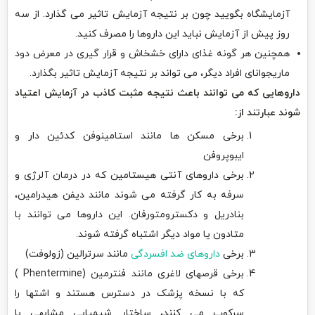
آزمایشگاه بگویید چون بر نتیجه آزمایش تاثیر می گذارد. از سه
روز پیش از آزمایش نباید این داروها را مصرف کنید.
همچنین هر گونه غذای دارای خشخاش و قرار گیری در معرض دود
ماریجوانای افراد دیگر، می تواند بر نتیجه آزمایش تاثیر بگذارد.
داروهایی که می توانند باعث نتیجه مثبت کاذب در آزمایش اعتیاد
شوند عبارتند از:
برخی مسکن ها مانند استامینوفن کدئین دار و
ایبوپروفن
برخی داروهای آنتی هیستامین که در درمان آلرژی و
سرفه به کار گرفته می شوند مانند دیفن هیدرامین،
بنادریل و دکسترومتورفان. این داروها می توانند با
متادون یا مواد دیگر اشتباه گرفته شوند.
برخی
داروهای ضد افسردگی
مانند سرترالین (زولوفت)
برخی قرصهای لاغری مانند فنترمین (Phentermine )
که با نسخه پزشک در دسترس هستند و اشتها را
سرکوب می کنند، ساختار شیمیایی مشابهی با