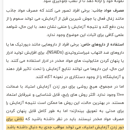
نمونه خود را ارائه دهد تا از تقلب جلوگیری شود.
مصرف مواد جاذب:
برخی افراد تصور می کنند که مصرف مواد جاذب
مانند زغال فعال یا جوش شیرین قبل از آزمایش، می تواند سموم را از
بدن دفع کند و نتیجه آزمایش را منفی نشان دهد. با این حال، شواهد
علمی کافی برای اثبات این موضوع وجود ندارد.
استفاده از داروهای خاص:
برخی افراد از داروهایی مانند دیورتیک ها یا
داروهای ضد التهاب غیراستروئیدی (NSAIDs)، برای افزایش تولید ادرار
یا پنهان کردن متابولیت های مواد مخدر در ادرار استفاده می کنند. با
این حال، این داروها می توانند نتایج آزمایش را تحت تاثیر قرار دهند
و آزمایشگاه را از وجود دستکاری در نمونه آگاه کنند.
اما در مجموع، هیچ روشی برای دور زدن آزمایش اعتیاد با ضمانت
۱۰۰٪ وجود ندارد. اکثر روش های رایج، قابل شناسایی و غیرقابل اعتماد
هستند. در بهترین حالت، این روش ها ممکن است نتیجه آزمایش را
برای مدتی به تعویق بیندازند؛ اما به طور کامل قابل پنهان کردن
مصرف مواد مخدر نیستند. باید در نظر داشته باشید که
تلاش برای
دور زدن آزمایش اعتیاد، می تواند عواقب جدی به دنبال داشته باشد.