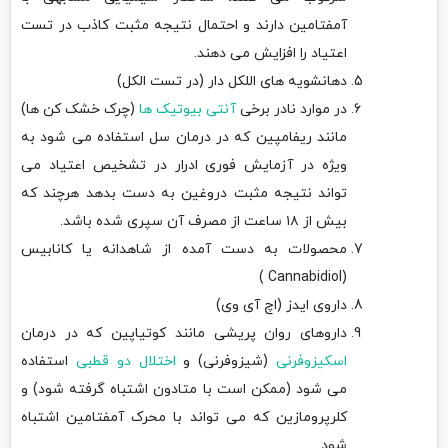
آمفتامین دارند و احتمال نتیجه مثبت کاذب در تست
اعتیاد را افزایش می دهند.
دهانشویه های اللکل دار (در تست الکل)
در موارد نادر برخی
آنتی بیوتیک ها
(چرک خشک کن ها)
مانند ریفامپین که در درمان سل استفاده می شود به
ویژه در آزمایش فوری ادرار در تشخیص اعتیاد می
تواند نتیجه مثبت دروغین به دست بدهد هرچند که
بیش از ۱۸ ساعت از مصرف آن سپری شده باشد.
محصولات به دست آمده از شاهدانه یا کانابیس
(Cannabidiol )
داروی ایدز (اچ آی وی)
داروهای روان پریشی مانند کوتیاپین که در درمان
اسکیزوفرنی
(شیزوفرنی) و
اختلال دو قطبی
استفاده
می شود (ممکن است با متادون اشتباه گرفته شود) و
کلرپرومازین که می تواند با محرک آمفتامین اشتباه
شود.