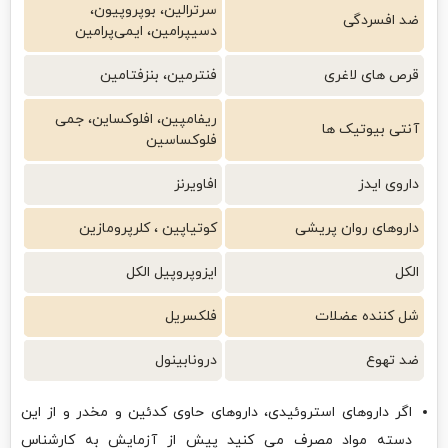
سرترالین، بوپروپیون،
ضد افسردگی
دسیپرامین، ایمی‌پرامین
قرص های لاغری
فنترمین، بنزفتامین
ریفامپین، افلوکساین، جمی
آنتی بیوتیک ها
فلوکساسین
داروی ایدز
افاویرنز
داروهای روان پریشی
کوتیاپین ، کلرپرومازین
الکل
ایزوپروپیل الکل
شل کننده عضلات
فلکسریل
ضد تهوع
درونابینول
اگر داروهای استروئیدی، داروهای حاوی کدئین و مخدر و از این
دسته مواد مصرف می کنید پیش از آزمایش به کارشناس