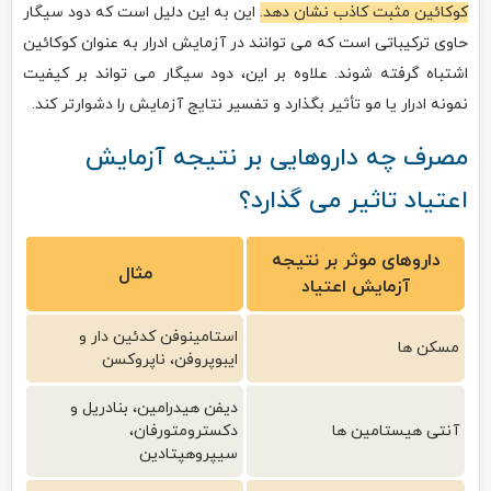
کوکائین مثبت کاذب نشان دهد.
این به این دلیل است که دود سیگار
حاوی ترکیباتی است که می توانند در آزمایش ادرار به عنوان کوکائین
اشتباه گرفته شوند. علاوه بر این، دود سیگار می تواند بر کیفیت
نمونه ادرار یا مو تأثیر بگذارد و تفسیر نتایج آزمایش را دشوارتر کند.
مصرف چه داروهایی بر نتیجه آزمایش
اعتیاد تاثیر می گذارد؟
داروهای موثر بر نتیجه
مثال
آزمایش اعتیاد
استامینوفن کدئین دار و
مسکن ها
ایبوپروفن، ناپروکسن
دیفن هیدرامین، بنادریل و
آنتی هیستامین ها
دکسترومتورفان،
سیپروهپتادین