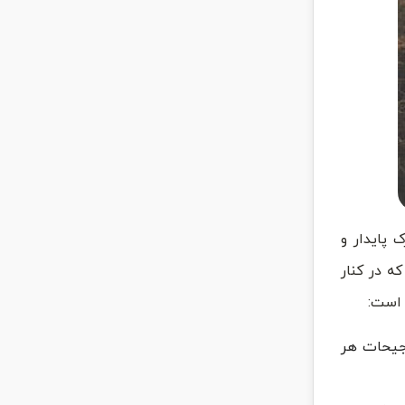
 پایدار و
ه در کنار
 است:
رجیحات هر