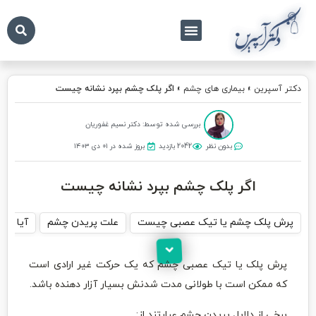
درباره ما
تماس با ما
دکتر آسپرین
دکتر آسپرین
»
بیماری های چشم
»
اگر پلک چشم بپرد نشانه چیست
بررسی شده توسط: دکتر نسیم غفوریان
بدون نظر
2042 بازدید
بروز شده در ۰۱ دی ۱۴۰۳
اگر پلک چشم بپرد نشانه چیست
پرش پلک چشم یا تیک عصبی چیست
علت پریدن چشم
آیا خط
پرش پلک یا تیک عصبی چشم که یک حرکت غیر ارادی است
که ممکن است با طولانی مدت شدنش بسیار آزار دهنده باشد.
برخی از دلایل پریدن چشم عبارتند از: