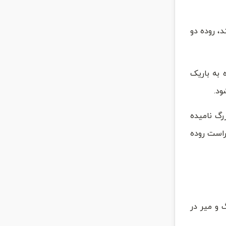
، روده دو
 روده به باریک
‌‌.
 به دلیل قطر ۶ سانتی اش روده بزرگ نامیده
راست روده
 و میر در