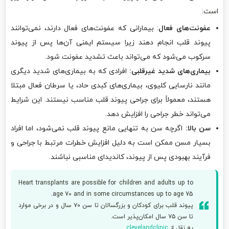
است:
عفونت‌های فعال
: بیمارانی که عفونت‌های فعال دارند، نمی‌توانند
پیوند قلب انجام دهند زیرا سیستم ایمنی آن‌ها پس از پیوند
سرکوب می‌شود که می‌تواند باعث تشدید عفونت شود.
بیماری‌های شدید غیرقلبی:
افرادی که به بیماری‌های شدید دیگری
مانند نارسایی کلیوی، بیماری‌های کبدی حاد، یا سرطان فعال مبتلا
هستند، معمولاً برای جراحی پیوند قلب مناسب نیستند. این شرایط
می‌تواند خطر جراحی را افزایش دهد.
سن بالا:
اگرچه سن به تنهایی مانع پیوند قلب نمی‌شود، اما افراد
بسیار مسن ممکن است به دلیل افزایش خطرات مرتبط با جراحی و
فرآیند بهبودی پس از پیوند، کاندیدای مناسبی نباشند.
Heart transplants are possible for children and adults up to
age 70 and in some circumstances up to age 75.
پیوند قلب برای کودکان و بزرگسالان تا سن ۷۰ سال و در برخی موارد
تا سن ۷۵ سال امکان‌پذیر است.
به نقل از
clevelandclinic