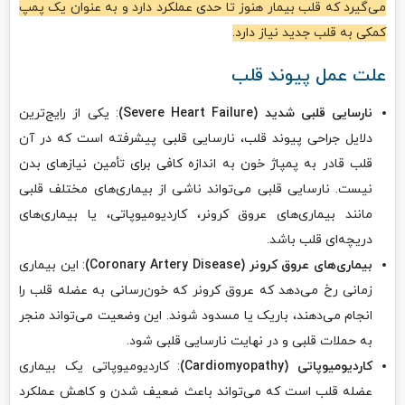
می‌گیرد که قلب بیمار هنوز تا حدی عملکرد دارد و به عنوان یک پمپ
کمکی به قلب جدید نیاز دارد.
علت عمل پیوند قلب
نارسایی قلبی شدید
(Severe Heart Failure)
: یکی از رایج‌ترین
دلایل جراحی پیوند قلب، نارسایی قلبی پیشرفته است که در آن
قلب قادر به پمپاژ خون به اندازه کافی برای تأمین نیازهای بدن
نیست. نارسایی قلبی می‌تواند ناشی از بیماری‌های مختلف قلبی
مانند بیماری‌های عروق کرونر، کاردیومیوپاتی، یا بیماری‌های
دریچه‌ای قلب باشد.
بیماری‌های عروق کرونر
(Coronary Artery Disease)
: این بیماری
زمانی رخ می‌دهد که عروق کرونر که خون‌رسانی به عضله قلب را
انجام می‌دهند، باریک یا مسدود شوند. این وضعیت می‌تواند منجر
به حملات قلبی و در نهایت نارسایی قلبی شود.
کاردیومیوپاتی
(Cardiomyopathy)
: کاردیومیوپاتی یک بیماری
عضله قلب است که می‌تواند باعث ضعیف شدن و کاهش عملکرد