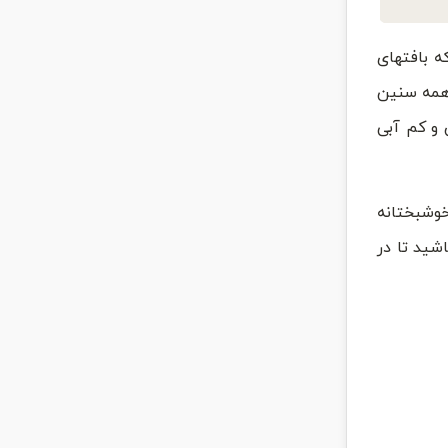
ه بافتهای
 همه سنین
و کم آبی
وشبختانه
شید تا در