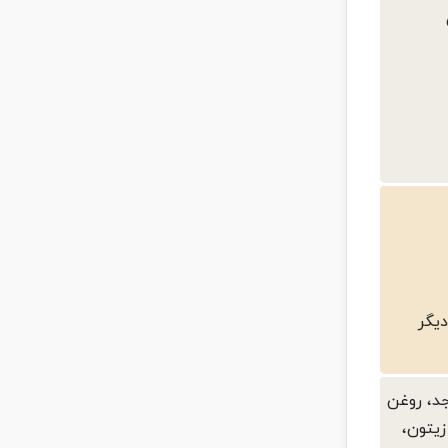
یگر
د، روغن
زیتون،