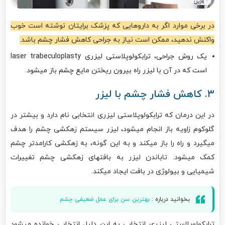
در برخی موارد اگر به داروهایی که پزشک برایتان نوشته است خوب
واکنش ندهید، ممکن است نیاز به جراحی کاهش فشار چشم باشد.
یک روش جراحی، ترابکولوپلاستی لیزری laser trabeculoplasty
است که در آن با لیزر راه بیرون ریختن مایع چشم باز میشود.
۳. کاهش فشار چشم با لیزر
در این درمان که ترابکولوپلاستی لیزری انتخابی نام دارد و بیشتر در
گلوکوم زاویه باز انجام میشود، لیزر سیستم زهکشی چشم را هدف
میگیرد و راه را باز میکند و به این گونه، به زهکشی کارامدتر چشم
کمک میشود. تاباندن لیزر به بافتهای زهکشی چشم تغییرات
شیمیایی و بیولوژی در بافت ایجاد میکند.
بخوانید درباره :
بهترین سن برای عمل ضعیفی چشم
ترابکولوپلاستی لیزری انتخابی به این دلیل انتخابی خوانده میشود