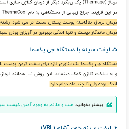
ترماژ (Thermage) یک رویکرد دیگر از درمان کلاژ
در این فرایند، جراح زیبایی از دستگاهی به نام ThermaCool استفاده میکند تا امواج رادیویی را به لایه های درونی تر پوست برساند.
درمان ترماژ، بلافاصله پوست پستان سفت تر می شود. رشته 
درمان ماندگار نیست و تنها اندکی بهبودی در آویزان بودن سینه
۵. لیفت سینه با دستگاه جی پلاسما
دستگاه جی پلاسما یک فناوری تازه برای سفت کردن پوست ب
و به ساخت کلاژن کمک مینماید. این روش نیز همانند ترماژ، 
اندک بوده ولی تا چند ماه دوام دارد.
بیشتر بخوانید:
علت و علائم به وجود آمدن کیست سی
۶. لیفت سینه خون آشام (VBL)