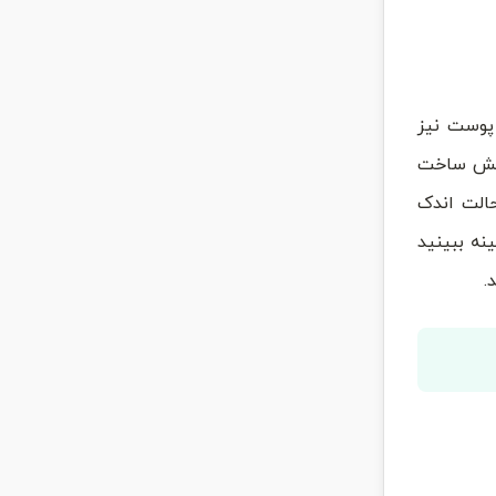
پوست نیز
یش ساخت
الت اندک
نه ببینید
.