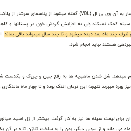
در لیفت سینه خون آشام (vampire breast lift ) که به اختصار به آن وی بی ال (VBL) گفته میشود از پلاسم
 سینه کمک نمیکند ولی به افزایش گردش خون در پستانها و کا
ظرف چند ماه بعد دیده میشود و تا چند سال میتواند باقی بماند
. ا
شیردهی هستند نباید انجام شود.
نجام میدهد. شل شدن ماهیچه ها به رفع چین و چروک و یکدست 
ز بهره میبرند نتیجه این درمان اندک بوده و تا چهار ماه ماندگاری دا
ن برای لیفت سینه ها نیز به کار گرفت. بیشتر از ژل اسید هیالور
ماه می ماند و از سویی دیگر، بدن را به ساخت کلاژن تازه در آن ب