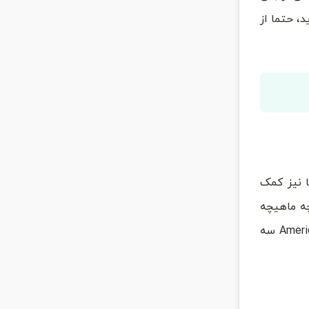
، حتما از
 نیز کمک
چه ماهیچه
ها سفت تر باشند، بهتر پستانها را نگه میدارند. برای نیرومند کردن هرچه بیشتر ماهیچه های سینه، American Council on Exercise سه