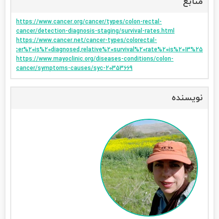
منابع
https://www.cancer.org/cancer/types/colon-rectal-
cancer/detection-diagnosis-staging/survival-rates.html
https://www.cancer.net/cancer-types/colorectal-
20cancer%20is%20diagnosed,relative%20survival%20rate%20is%2013%25
https://www.mayoclinic.org/diseases-conditions/colon-
cancer/symptoms-causes/syc-20353669
نویسنده