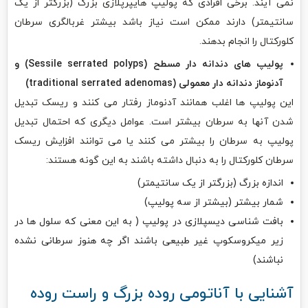
نمی آیند. برخی افرادی که پولیپ هایپرپلازی بزرگ (بزرگتر از یک
سانتیمتر) دارند ممکن است نیاز باشد بیشتر غربالگری سرطان
کلورکتال را انجام بدهند.
پولیپ های دندانه دار مسطح (Sessile serrated polyps) و
آدنوماز دندانه دار معمولی (traditional serrated adenomas)
این پولیپ ها اغلب همانند آدنوماز رفتار می کنند و ریسک تبدیل
شدن آنها به سرطان بیشتر است. عوامل دیگری که احتمال تبدیل
پولیپ به سرطان را بیشتر می کنند یا می توانند افزایش ریسک
سرطان کلورکتال را به دنبال داشته باشند به این گونه هستند:
اندازه بزرگ (بزرگتر از یک سانتیمتر)
شمار بیشتر (بیشتر از سه پولیپ)
بافت شناسی دیسپلازی در پولیپ ( به این معنی که سلول ها در
زیر میکروسکوپ غیر طبیعی باشند اگر چه هنوز سرطانی نشده
نباشند)
آشنایی با آناتومی روده بزرگ و راست روده