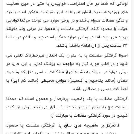
اوقاتی که شما در حال استراحت، خوابیدن یا حتی در حین فعالیت
های روزمره هستید، اتفاق می افتد. این انقباضات ممکن است با درد
و تنگی عضلات همراه باشند و در برخی موارد می توانند موقتا توانایی
حرکت را محدود کنند. گرفتگی عضلات پا معمولا در عرض چند دقیقه
بهبود می یابد، اما در بعضی موارد ممکن است درد و علائم مرتبط تا
۲۴ ساعت پس از آن ادامه داشته باشند.
اصولا گرفتگی عضلات پا به عنوان یک اختلال غیرخطرناک تلقی می
شود و در اغلب موارد نیاز به مراجعه به پزشک ندارد. با این حال، در
برخی موارد می تواند به نشانه ای از مشکلات اساسی مثل کمبود مواد
مغذی (مانند پتاسیم یا کلسیم)، عوامل محیطی (مانند کم آبی) یا
اختلالات عصبی و عضلانی باشد.
گرفتگی عضلات پا یک وضعیت پرطرفدار و معمول است که عمدتا
عضلات مچ پا، ساق و ران را تحت تاثیر قرار می دهد. برخی از نکات
کلیدی در مورد گرفتگی عضلات پا عبارتند از:
تمرکز بر ماهیچه های ساق پا:
گرفتگی عضلات پا معمولا
بیشتر بر ماهیچه های ساق پا تاثیر می گذارد. این انقباضات