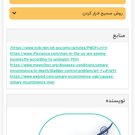
روش صحیح ادرار کردن
منابع
https://www.ncbi.nlm.nih.gov/pmc/articles/PMC4106761/
https://www.iflscience.com/men-in-the-us-are-peeing-
incorrectly-according-to-urologist-69166
https://www.mayoclinic.org/diseases-conditions/urinary-
incontinence/in-depth/bladder-control-problem/art-20046597
https://www.webmd.com/urinary-incontinence-oab/causes-
urinary-incontinence-men
نویسنده