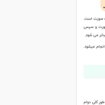
فت صورت است.
 صورت و سپس
اتر می شود.
خ به دو روش نخ لنگر دار (anchoring thread) و پی دی او (مخفف عبارت پلی دی اکسانون polydioxanone) انجام میشود.
ور کلی دوام