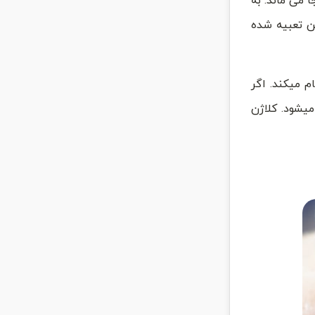
 می ماند. به
ن تعبیه شده
م میکند. اگر
میشود. کلاژن