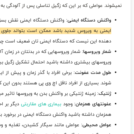
نمیشوند. عواملی که بر این که زگیل تناسلی پس از آلودگی به ا
واکنش دستگاه ایمنی:
واکنش دستگاه ایمنی نقش بسزایی
ایمنی به ویروس شدید باشد ممکن است بتواند جلوی آن 
دهنده این نیست که دستگاه ایمنی تان ضعیف است چون ع
شمار ویروسها:
شمار ویروسهایی که در بدنتان در زمان آلو
ویروسهای بیشتری داشته باشید احتمال تشکیل زگیل ب
طول مدت عفونت:
برخی افراد با گذر زمان و پیش از ا
شوند. بسیاری از افراد ناقل اچ وی پی هستند بدون این ک
ژنتیک:
زمینه ژنتیکی بر واکنش بدن به ویروسها تاثیر میگ
عفونتهای همزمان:
وجود
بیماری های مقاربتی
دیگر بر اح
همزمان داشته باشید واکنش دستگاه ایمنی در برخورد با
عوامل محیطی:
عواملی مانند سیگار کشیدن، تغذیه و وضع