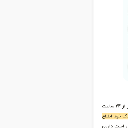
پس از کاشت دندان، تورم، درد و خونریزی ممکن است طی چند روز اولیه اتفاق بیافتد. این علایم طبیعی هستند و معمولاً در کمتر از ۲۴ ساعت
شک خود اطلاع
ن است داروی