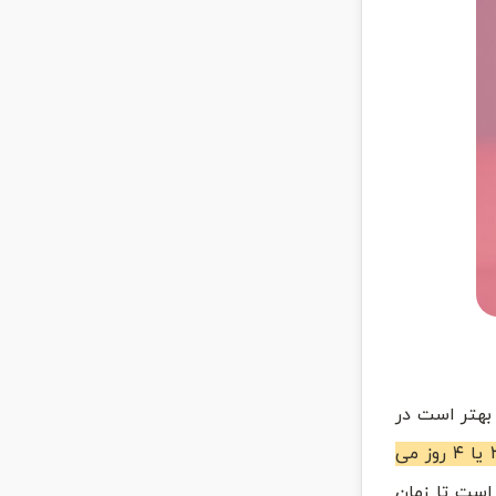
باشید. بهتر است در
بعد از گذشت ۳ یا ۴ روز می
است تا زمان