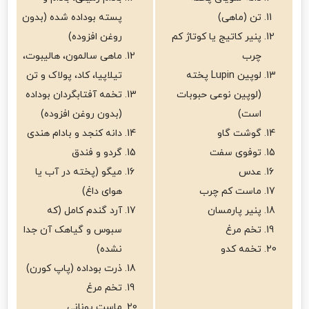
تن (ماهی)
پسته بوداده شده (بدون
پنیر کاتیج یا کوتاژ کم
روغن افزوده)
چرب
ماهی سالمون، هالیبوت،
لوپین Lupin پخته
تیلاپیا، کاد، پولاک و تن
(لوپین نوعی حبوبات
تخمه آفتابگردان بوداده
است)
(بدون روغن افزوده)
گوشت گاو
دانه کنجد و بادام هندی
توفوی سفت
گردو و فندق
عدس
میگو (پخته در آب یا
ماست کم چرب
هوای داغ)
پنیر پارمسان
آرد گندم کامل (که
تخم مرغ
سبوس و گیاهک آن جدا
تخمه کدو
نشده)
ذرت بوداده (پاپ کورن)
تخم مرغ
ماست یونانی