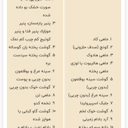
صورت خشک بو داده
شده
پنیر پارمسان، پنیر
موزارلا، پنیر فتا و پنیر
ماهی کاد
کوتیج کم چرب کم نمک
کونچ (صدف حلزونی)
گوشت پخته ران گوساله
ماهی هادوک
گوشت پخته سردست
ماهی هالیبوت یا لوزی
بره
ماهی پخته
سینه مرغ و بوقلمون
گوشت سینه بوقلمون
بدون چربی و پوست
(بدون چربی)
گوشت خوک بدون چربی
سینه مرغ (بدون چربی)
ماهی تن
جلبک اسپیرولینا
تخمه کدو
گوشت خوک لخم
گوشت گاو کبابی یا
آرد بادام زمینی
هواپز شده
دانه سویای پخته
بادام زمینی، بادام و