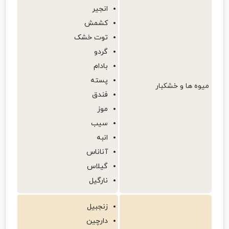
انجیر
کشمش
توت خشک
گردو
بادام
پسته
میوه ها و خشکبار
فندق
موز
سیب
انبه
آناناس
گیلاس
نارگیل
زنجبیل
دارچین