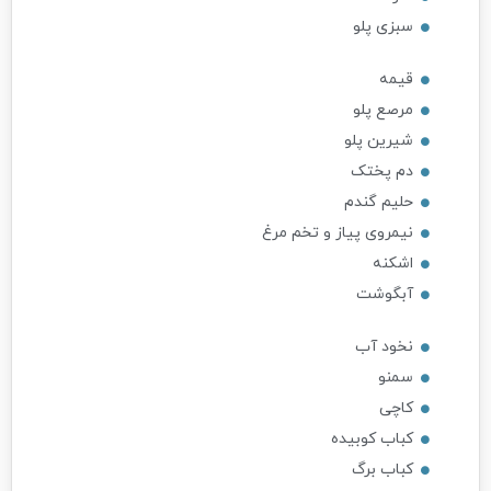
سبزی پلو
قیمه
مرصع پلو
شیرین پلو
دم پختک
حلیم گندم
نیمروی پیاز و تخم مرغ
اشکنه
آبگوشت
نخود آب
سمنو
کاچی
کباب کوبیده
کباب برگ