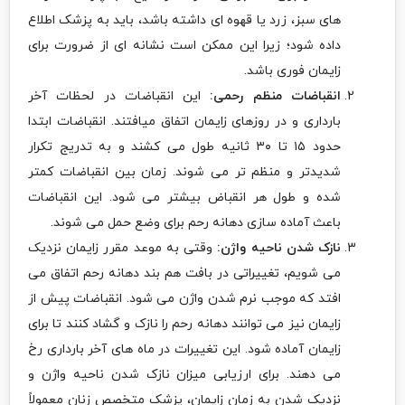
های سبز، زرد یا قهوه ای داشته باشد، باید به پزشک اطلاع
داده شود؛ زیرا این ممکن است نشانه ای از ضرورت برای
زایمان فوری باشد.
انقباضات منظم رحمی:
این انقباضات در لحظات آخر
بارداری و در روزهای زایمان اتفاق میافتند. انقباضات ابتدا
حدود ۱۵ تا ۳۰ ثانیه طول می کشند و به تدریج تکرار
شدید‌تر و منظم تر می شوند. زمان بین انقباضات کمتر
شده و طول هر انقباض بیشتر می شود. این انقباضات
باعث آماده سازی دهانه رحم برای وضع حمل می شوند.
نازک شدن ناحیه واژن:
وقتی به موعد مقرر زایمان نزدیک
می شویم، تغییراتی در بافت هم بند دهانه رحم اتفاق می
افتد که موجب نرم شدن واژن می شود. انقباضات پیش از
زایمان نیز می توانند دهانه رحم را نازک و گشاد کنند تا برای
زایمان آماده شود. این تغییرات در ماه های آخر بارداری رخ
می دهند. برای ارزیابی میزان نازک شدن ناحیه واژن و
نزدیک شدن به زمان زایمان، پزشک متخصص زنان معمولاً