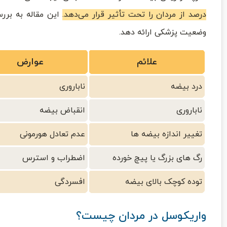
درصد از مردان را تحت تأثیر قرار می‌دهد.
این مقاله به بررس
وضعیت پزشکی ارائه دهد.
علائم
عوارض
درد بیضه
ناباروری
ناباروری
انقباض بیضه
تغییر اندازه بیضه ها
عدم تعادل هورمونی
رگ های بزرگ یا پیچ خورده
اضطراب و استرس
توده کوچک بالای بیضه
افسردگی
واریکوسل در مردان چیست؟