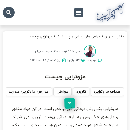
درباره ما
تماس با ما
دکتر آسپرین
دکتر آسپرین
»
جراحی های زیبایی و پلاستیک
»
مزوتراپی چیست
بررسی شده توسط: دکتر نسیم غفوریان
بدون نظر
1732 بازدید
بروز شده در ۲۸ مرداد ۱۴۰۳
مزوتراپی چیست
اهداف مزوتراپی
کاربرد
عوارض
عوارض مزوتراپی صورت
ر
مزوتراپی یک روش درمانی غیرتهاجم
ی است. در آن مواد مغذی
و داروهای مخصوص به لایه میانی پوست تزریق می شوند.
این مواد شامل
مواد معدنی،
ویتامین ها، ، اسید هیالورونیک،