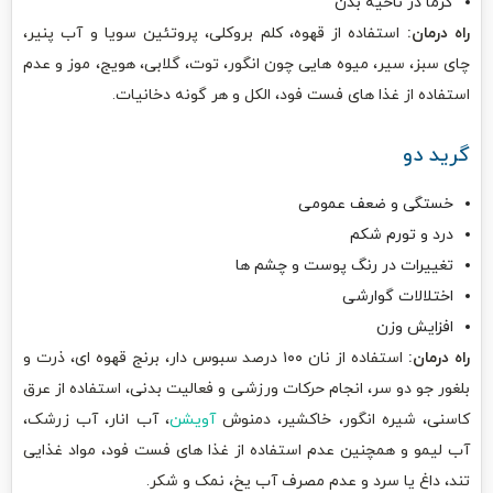
گرما در ناحیه بدن
راه درمان:
استفاده از قهوه، کلم بروکلی، پروتئین سویا و آب پنیر،
چای سبز، سیر، میوه هایی چون انگور، توت، گلابی، هویج، موز و عدم
استفاده از غذا های فست فود، الکل و هر گونه دخانیات.
گرید دو
خستگی و ضعف عمومی
درد و تورم شکم
تغییرات در رنگ پوست و چشم ها
اختلالات گوارشی
افزایش وزن
راه درمان:
استفاده از نان ۱۰۰ درصد سبوس دار، برنج قهوه ای، ذرت و
بلغور جو دو سر، انجام حرکات ورزشی و فعالیت بدنی، استفاده از عرق
کاسنی، شیره انگور، خاکشیر، دمنوش
آویشن
، آب انار، آب زرشک،
آب لیمو و همچنین عدم استفاده از غذا های فست فود، مواد غذایی
تند، داغ یا سرد و عدم مصرف آب یخ، نمک و شکر.