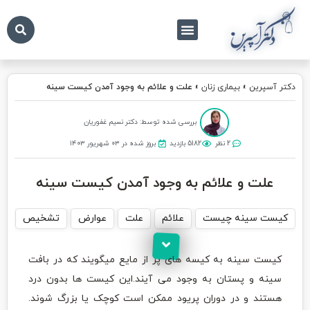
درباره ما
تماس با ما
دکتر آسپرین
دکتر آسپرین
»
بیماری زنان
»
علت و علائم به وجود آمدن کیست سینه
بررسی شده توسط: دکتر نسیم غفوریان
2 نظر
5182 بازدید
بروز شده در ۰۳ شهریور ۱۴۰۳
علت و علائم به وجود آمدن کیست سینه
کیست سینه چیست
علائم
علت
عوارض
تشخیص
د
کیست سینه به کیسه های پر از مایع میگویند که در بافت
سینه و پستان به وجود می آیند.این کیست ها بدون درد
هستند و در دوران پریود ممکن است کوچک یا بزرگ شوند.