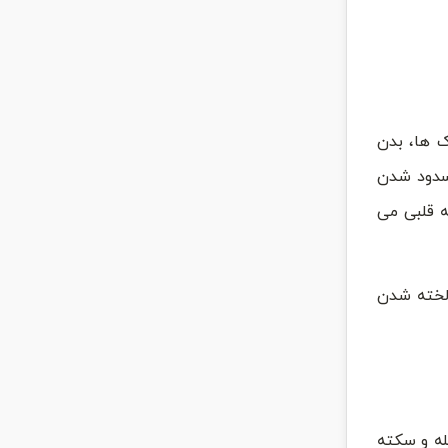
ک ها، بدن
سدود شدن
ه قلبی می
 لخته شدن
ه و سکته