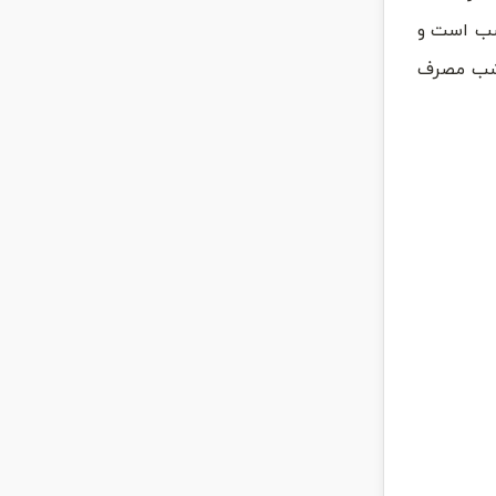
خطرات قلبی عروقی ۳ برابر بیش تر از شب است و
ر شب مصرف