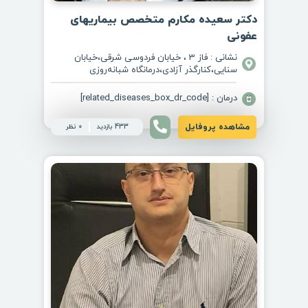
دکتر سعیده مکارم متخصص بیماریهای
عفونی
نشانی : فاز 3 ، خیابان فردوسی شرقی،خیابان
سنایی،کنار‌گذر آزادی،درمانگاه شبانه‌روزی
درمان : [related_diseases_box_dr_code]
مشاهده پروفایل
433 بازدید
0 نظر