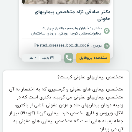
دکتر صادقی نژاد متخصص بیماریهای
عفونی
نشانی : خیابان ولیعصر، بالاتراز چهارراه
مخابرات،مقابل کوچه رودکی، ورودی ساختمان
افشار، طبقه 4، واحد سمت چپ آسانسور
درمان : [related_diseases_box_dr_code]
مشاهده پروفایل
491 بازدید
0 نظر
متخصص بیماریهای عفونی کیست؟
متخصص بیماری های عفونی و گرمسیری که به اختصار به آن
متخصص بیماریهای عفونی می گوییم، دکتری است که در
زمینه درمان بیماریهای حاد و مزمن عفونی ناشی از باکتری،
انگل، ویروس و قارچ تخصص دارد. بیماری کرونا (کوید19) نیز از
جمله زمینه هایی است که متخصص بیماری های عفونی به
آن می پردازد.