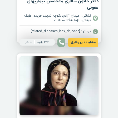
دکتر خاتون سالاری متخصص بیماریهای
عفونی
نشانی : میدان آزادی ،کوچه شهید جریده، طبقه
فوقانی، آزمایشگاه صداقت
درمان : [related_diseases_box_dr_code]
مشاهده پروفایل
394 بازدید
0 نظر