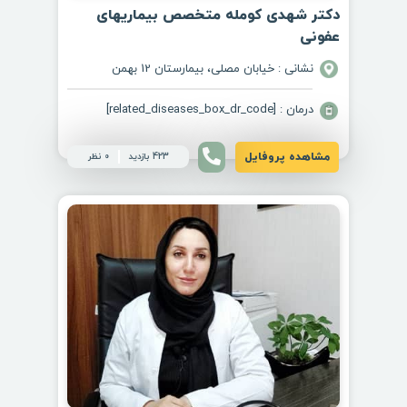
دکتر شهدی کومله متخصص بیماریهای
عفونی
نشانی : خیابان مصلی، بیمارستان 12 بهمن
درمان : [related_diseases_box_dr_code]
مشاهده پروفایل
423 بازدید
0 نظر