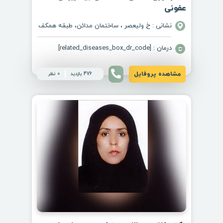
عفونی
نشانی : خ ولیعصر ، ساختمان مدائن، طبقه همکف
درمان : [related_diseases_box_dr_code]
مشاهده پروفایل
476 بازدید
0 نظر