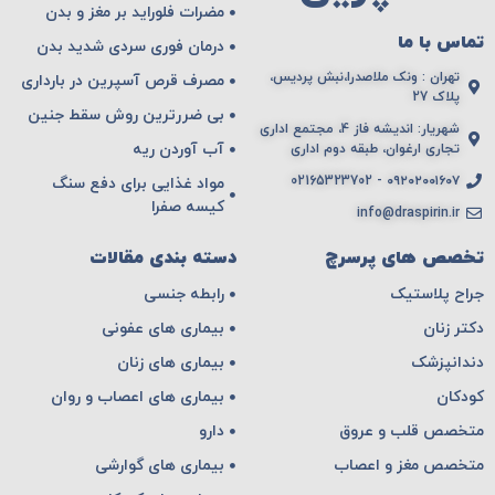
مضرات فلوراید بر مغز و بدن
تماس با ما
درمان فوری سردی شدید بدن
تهران : ونک ملاصدرا،نبش پردیس،
مصرف قرص آسپرین در بارداری
پلاک 27
بی ضررترین روش سقط جنین
شهریار: اندیشه فاز 4، مجتمع اداری
آب آوردن ریه
تجاری ارغوان، طبقه دوم اداری
۰۹۲۰۲۰۰۱۶۰۷ - 02165323702
مواد غذایی برای دفع سنگ
کیسه صفرا
info@draspirin.ir
تخصص های پرسرچ
دسته بندی مقالات
جراح پلاستیک
رابطه جنسی
دکتر زنان
بیماری های عفونی
دندانپزشک
بیماری های زنان
کودکان
بیماری های اعصاب و روان
متخصص قلب و عروق
دارو
متخصص مغز و اعصاب
بیماری های گوارشی