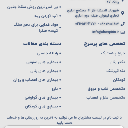
پلاک 27
بی ضررترین روش سقط جنین
شهریار: اندیشه فاز 4، مجتمع اداری
آب آوردن ریه
تجاری ارغوان، طبقه دوم اداری
۰۹۲۰۲۰۰۱۶۰۷ - 02165323702
مواد غذایی برای دفع سنگ
کیسه صفرا
info@draspirin.ir
تخصص های پرسرچ
دسته بندی مقالات
جراح پلاستیک
رابطه جنسی
دکتر زنان
بیماری های عفونی
دندانپزشک
بیماری های زنان
کودکان
بیماری های اعصاب و روان
متخصص قلب و عروق
دارو
متخصص مغز و اعصاب
بیماری های گوارشی
بیماری های کودکان
با ثبت نام در لیست مشتریان ما می توانید به آخرین به روزرسانی ها و خدمات
دست یابید.