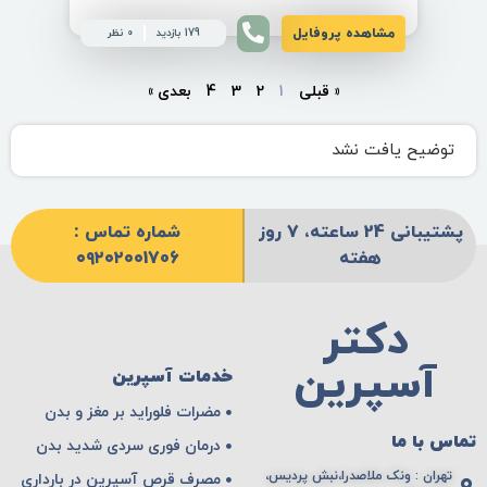
مشاهده پروفایل
179 بازدید
0 نظر
« قبلی
1
2
3
4
بعدی »
توضیح یافت نشد
پشتیبانی 24 ساعته، 7 روز
شماره تماس :
هفته
۰۹۲۰۲۰۰1706
دکتر
آسپرین
خدمات آسپرین
مضرات فلوراید بر مغز و بدن
تماس با ما
درمان فوری سردی شدید بدن
تهران : ونک ملاصدرا،نبش پردیس،
مصرف قرص آسپرین در بارداری